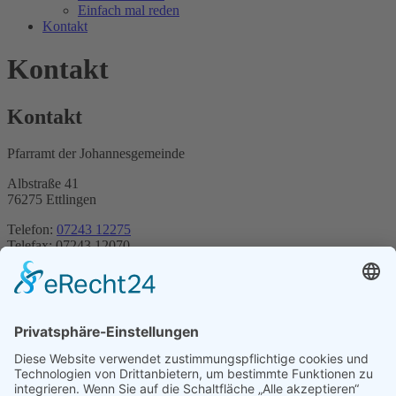
Einfach mal reden
Kontakt
Kontakt
Kontakt
Pfarramt der Johannesgemeinde
Albstraße 41
76275 Ettlingen
Telefon:
07243 12275
Telefax: 07243 12070
E-Mail:
johannespfarrei@t-online.de
Parkleitplan Ettlingen
48.94077131823, 8.41110425
Planen Sie Ihre Route...