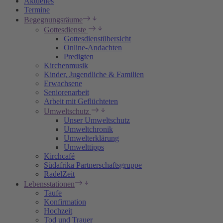
Aktuelles
Termine
Begegnungsräume
Gottesdienste
Gottesdienstübersicht
Online-Andachten
Predigten
Kirchenmusik
Kinder, Jugendliche & Familien
Erwachsene
Seniorenarbeit
Arbeit mit Geflüchteten
Umweltschutz
Unser Umweltschutz
Umweltchronik
Umwelterklärung
Umwelttipps
Kirchcafé
Südafrika Partnerschaftsgruppe
RadelZeit
Lebensstationen
Taufe
Konfirmation
Hochzeit
Tod und Trauer