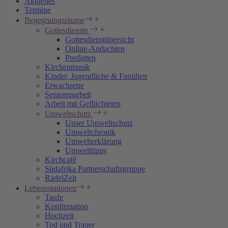
Aktuelles
Termine
Begegnungsräume
Gottesdienste
Gottesdienstübersicht
Online-Andachten
Predigten
Kirchenmusik
Kinder, Jugendliche & Familien
Erwachsene
Seniorenarbeit
Arbeit mit Geflüchteten
Umweltschutz
Unser Umweltschutz
Umweltchronik
Umwelterklärung
Umwelttipps
Kirchcafé
Südafrika Partnerschaftsgruppe
RadelZeit
Lebensstationen
Taufe
Konfirmation
Hochzeit
Tod und Trauer