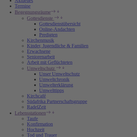
Aktuelles
Termine
Begegnungsräume
Gottesdienste
Gottesdienstübersicht
Online-Andachten
Predigten
Kirchenmusik
Kinder, Jugendliche & Familien
Erwachsene
Seniorenarbeit
Arbeit mit Geflüchteten
Umweltschutz
Unser Umweltschutz
Umweltchronik
Umwelterklärung
Umwelttipps
Kirchcafé
Südafrika Partnerschaftsgruppe
RadelZeit
Lebensstationen
Taufe
Konfirmation
Hochzeit
Tod und Trauer